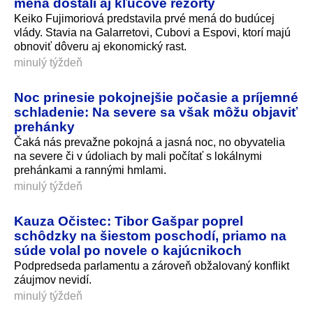
mená dostali aj kľúčové rezorty
Keiko Fujimoriová predstavila prvé mená do budúcej
vlády. Stavia na Galarretovi, Cubovi a Espovi, ktorí majú
obnoviť dôveru aj ekonomický rast.
minulý týždeň
Noc prinesie pokojnejšie počasie a príjemné
schladenie: Na severe sa však môžu objaviť
prehánky
Čaká nás prevažne pokojná a jasná noc, no obyvatelia
na severe či v údoliach by mali počítať s lokálnymi
prehánkami a rannými hmlami.
minulý týždeň
Kauza Očistec: Tibor Gašpar poprel
schôdzky na šiestom poschodí, priamo na
súde volal po novele o kajúcnikoch
Podpredseda parlamentu a zároveň obžalovaný konflikt
záujmov nevidí.
minulý týždeň