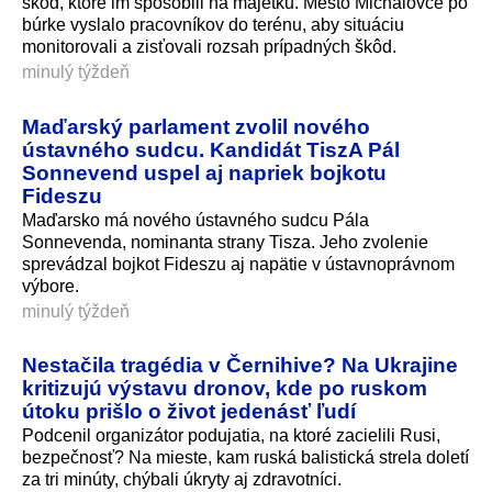
škôd, ktoré im spôsobili na majetku. Mesto Michalovce po
búrke vyslalo pracovníkov do terénu, aby situáciu
monitorovali a zisťovali rozsah prípadných škôd.
minulý týždeň
Maďarský parlament zvolil nového
ústavného sudcu. Kandidát TiszA Pál
Sonnevend uspel aj napriek bojkotu
Fideszu
Maďarsko má nového ústavného sudcu Pála
Sonnevenda, nominanta strany Tisza. Jeho zvolenie
sprevádzal bojkot Fideszu aj napätie v ústavnoprávnom
výbore.
minulý týždeň
Nestačila tragédia v Černihive? Na Ukrajine
kritizujú výstavu dronov, kde po ruskom
útoku prišlo o život jedenásť ľudí
Podcenil organizátor podujatia, na ktoré zacielili Rusi,
bezpečnosť? Na mieste, kam ruská balistická strela doletí
za tri minúty, chýbali úkryty aj zdravotníci.