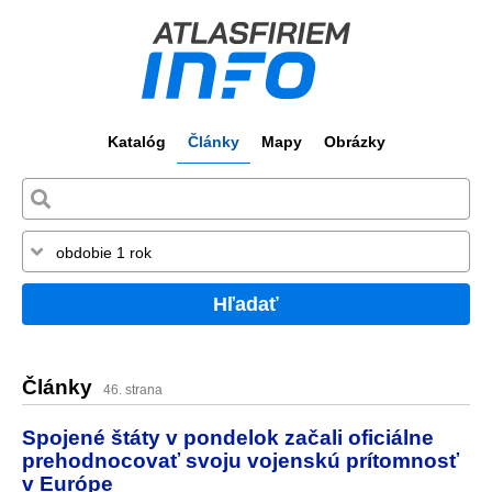
Katalóg
Články
Mapy
Obrázky
Hľadať
Články
46. strana
Spojené štáty v pondelok začali oficiálne
prehodnocovať svoju vojenskú prítomnosť
v Európe