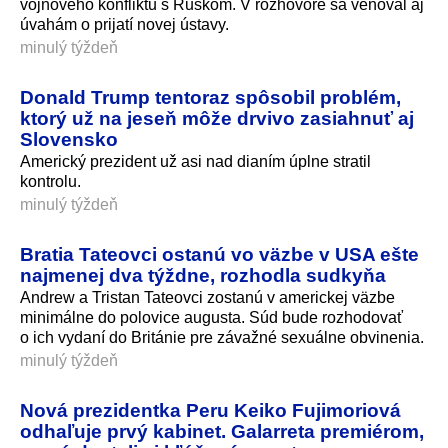
vojnového konfliktu s Ruskom. V rozhovore sa venoval aj
úvahám o prijatí novej ústavy.
minulý týždeň
Donald Trump tentoraz spôsobil problém,
ktorý už na jeseň môže drvivo zasiahnuť aj
Slovensko
Americký prezident už asi nad dianím úplne stratil
kontrolu.
minulý týždeň
Bratia Tateovci ostanú vo väzbe v USA ešte
najmenej dva týždne, rozhodla sudkyňa
Andrew a Tristan Tateovci zostanú v americkej väzbe
minimálne do polovice augusta. Súd bude rozhodovať
o ich vydaní do Británie pre závažné sexuálne obvinenia.
minulý týždeň
Nová prezidentka Peru Keiko Fujimoriová
odhaľuje prvý kabinet. Galarreta premiérom,