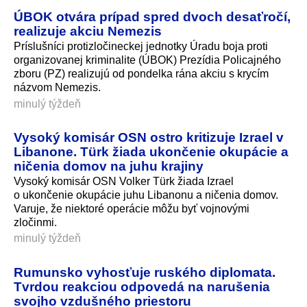
ÚBOK otvára prípad spred dvoch desaťročí,
realizuje akciu Nemezis
Príslušníci protizločineckej jednotky Úradu boja proti
organizovanej kriminalite (ÚBOK) Prezídia Policajného
zboru (PZ) realizujú od pondelka rána akciu s krycím
názvom Nemezis.
minulý týždeň
Vysoký komisár OSN ostro kritizuje Izrael v
Libanone. Türk žiada ukončenie okupácie a
ničenia domov na juhu krajiny
Vysoký komisár OSN Volker Türk žiada Izrael
o ukončenie okupácie juhu Libanonu a ničenia domov.
Varuje, že niektoré operácie môžu byť vojnovými
zločinmi.
minulý týždeň
Rumunsko vyhosťuje ruského diplomata.
Tvrdou reakciou odpovedá na narušenia
svojho vzdušného priestoru