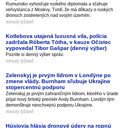
Rumunsko vyhosťuje ruského diplomata a sťahuje
veľvyslanca z Moskvy. Tvrdí, že má dôkazy o ruských
dronoch zostrelených nad svojím územím.
minulý týždeň
Kotlebova utajená luxusná vila, polícia
zadržala Róberta Tótha, v kauze Očistec
vypovedal Tibor Gašpar (denný výber)
Pozrite si denný výber správ.
minulý týždeň
Zelenskyj je prvým lídrom v Londýne po
zmene vlády. Burnham sľubuje Ukrajine
stopercentnú podporu
Zelenskyj je prvým zahraničným lídrom, ktorého v úrade
prijal nový britský premiér Andy Burnham. Londýn tým
demonštruje neochvejnú podporu Ukrajine.
minulý týždeň
Húsíovia hlásia dronové údery na ropnú