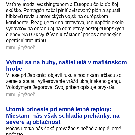
Vzťahy medzi Washingtonom a Európou čelia ďalšej
skúške. Pentagón začal plniť avizovaný plán a spustil
hĺbkovú revíziu amerických vojsk na európskom
kontinente. Reaguje tak na pretrvávajúce napätie okolo
výdavkov na obranu aj na odmietavý postoj európskych
členov NATO k využívaniu základní počas amerických
operácií proti Iránu.
minulý týždeň
Vybral sa na huby, našiel telá v mafiánskom
hrobe
V lese pri Jablonici objavil ruku s hodinkami trčiacu zo
zeme a spustil vyšetrovanie vrážd ukrajinského gangu
Volodymyra Jegorova. Svoj príbeh opisuje prvýkrát.
minulý týždeň
Utorok prinesie príjemné letné teploty:
Miestami nás však schladia prehánky, na
severe aj oblačnosť
Počas utorka nás čaká prevažne slnečné a teplé letné
počasie.