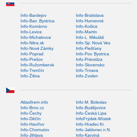
Info-Bardejov
Info-Bratislava
Info-Ban. Bystrica
Info-Humenné
Info-Komárno
Info-Košice
Info-Levice
Info-Martin
Info-Michalovce
Info-L. Mikuláš
Info-Nitra.sk
Info-Sp. Nová Ves
Info-Nové Zámky
Info-Piešťany
Info-Poprad
Info-Pov. Bystrica
Info-Prešov
Info-Prievidza
Info-Ružomberok
Info-Slovensko
Info-Trenčín
Info-Trnava
Info-Žilina
Info-Zvolen
Atlasfirem.info
Info-M. Boleslav
Info-Brno.cz
Info-Budějovice
Info-Čechy
Info-Česká Lípa
Info-Děčín
InfoFrýdek-Místek
Info-Havířov
Info-Hradec Kr.
Info-Chomutov
Info-Jablonec n.N.
Info-Jihlava
Info-Karviná