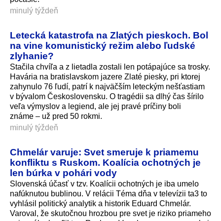
minulý týždeň
Letecká katastrofa na Zlatých pieskoch. Bol
na vine komunistický režim alebo ľudské
zlyhanie?
Stačila chvíľa a z lietadla zostali len potápajúce sa trosky.
Havária na bratislavskom jazere Zlaté piesky, pri ktorej
zahynulo 76 ľudí, patrí k najväčším leteckým nešťastiam
v bývalom Československu. O tragédii sa dlhý čas šírilo
veľa výmyslov a legiend, ale jej pravé príčiny boli
známe – už pred 50 rokmi.
minulý týždeň
Chmelár varuje: Svet smeruje k priamemu
konfliktu s Ruskom. Koalícia ochotných je
len búrka v pohári vody
Slovenská účasť v tzv. Koalícii ochotných je iba umelo
nafúknutou bublinou. V relácii Téma dňa v televízii ta3 to
vyhlásil politický analytik a historik Eduard Chmelár.
Varoval, že skutočnou hrozbou pre svet je riziko priameho