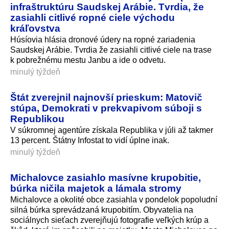
infraštruktúru Saudskej Arábie. Tvrdia, že
zasiahli citlivé ropné ciele východu
kráľovstva
Húsíovia hlásia dronové údery na ropné zariadenia
Saudskej Arábie. Tvrdia že zasiahli citlivé ciele na trase
k pobrežnému mestu Janbu a ide o odvetu.
minulý týždeň
Štát zverejnil najnovší prieskum: Matovič
stúpa, Demokrati v prekvapivom súboji s
Republikou
V súkromnej agentúre získala Republika v júli až takmer
13 percent. Štátny Infostat to vidí úplne inak.
minulý týždeň
Michalovce zasiahlo masívne krupobitie,
búrka ničila majetok a lámala stromy
Michalovce a okolité obce zasiahla v pondelok popoludní
silná búrka sprevádzaná krupobitím. Obyvatelia na
sociálnych sieťach zverejňujú fotografie veľkých krúp a