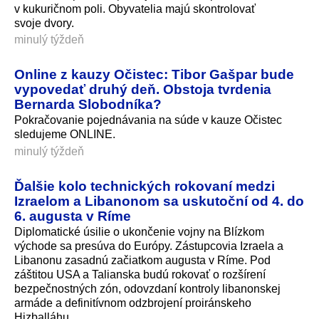
v kukuričnom poli. Obyvatelia majú skontrolovať
svoje dvory.
minulý týždeň
Online z kauzy Očistec: Tibor Gašpar bude
vypovedať druhý deň. Obstoja tvrdenia
Bernarda Slobodníka?
Pokračovanie pojednávania na súde v kauze Očistec
sledujeme ONLINE.
minulý týždeň
Ďalšie kolo technických rokovaní medzi
Izraelom a Libanonom sa uskutoční od 4. do
6. augusta v Ríme
Diplomatické úsilie o ukončenie vojny na Blízkom
východe sa presúva do Európy. Zástupcovia Izraela a
Libanonu zasadnú začiatkom augusta v Ríme. Pod
záštitou USA a Talianska budú rokovať o rozšírení
bezpečnostných zón, odovzdaní kontroly libanonskej
armáde a definitívnom odzbrojení proiránskeho
Hizballáhu.