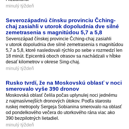
minulý týždeň
Severozápadnú čínsku provinciu Čching-
chaj zasiahli v utorok dopoludnia dve silné
zemetrasenia s magnitúdou 5,7 a 5,8
Severozápad čínskej provincie Čching-chaj zasiahli
v utorok dopoludnia dve silné zemetrasenia s magnitúdou
5,7 a 5,8, ktoré nasledovali rýchlo po sebe v rozmedzí len
18 minút. Epicentrá oboch otrasov sa nachádzali v hĺbke
desať kilometrov v okrese Sing-chaj.
minulý týždeň
Rusko tvrdí, že na Moskovskú oblasť v noci
smerovalo vyše 390 dronov
Moskovská oblasť čelila počas uplynulej noci jednému
z najmasívnejších dronových útokov. Podľa starostu
ruskej metropoly Sergeja Sobianina smerovalo na oblasť
od pondelkového večera do utorkového rána viac ako
390 bezpilotných lietadiel.
minulý týždeň