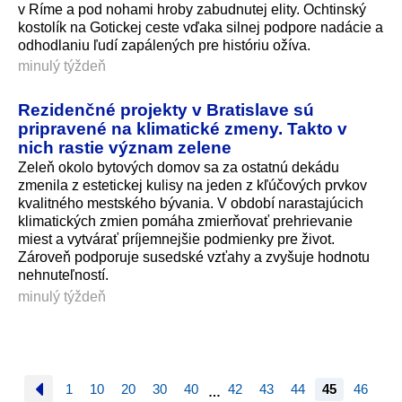
v Ríme a pod nohami hroby zabudnutej elity. Ochtinský
kostolík na Gotickej ceste vďaka silnej podpore nadácie a
odhodlaniu ľudí zapálených pre históriu ožíva.
minulý týždeň
Rezidenčné projekty v Bratislave sú
pripravené na klimatické zmeny. Takto v
nich rastie význam zelene
Zeleň okolo bytových domov sa za ostatnú dekádu
zmenila z estetickej kulisy na jeden z kľúčových prvkov
kvalitného mestského bývania. V období narastajúcich
klimatických zmien pomáha zmierňovať prehrievanie
miest a vytvárať príjemnejšie podmienky pre život.
Zároveň podporuje susedské vzťahy a zvyšuje hodnotu
nehnuteľností.
minulý týždeň
1
10
20
30
40
42
43
44
45
46
…