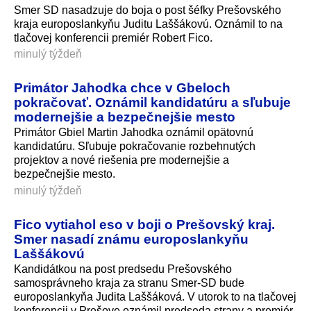
Smer SD nasadzuje do boja o post šéfky Prešovského
kraja europoslankyňu Juditu Laššákovú. Oznámil to na
tlačovej konferencii premiér Robert Fico.
minulý týždeň
Primátor Jahodka chce v Gbeloch
pokračovať. Oznámil kandidatúru a sľubuje
modernejšie a bezpečnejšie mesto
Primátor Gbiel Martin Jahodka oznámil opätovnú
kandidatúru. Sľubuje pokračovanie rozbehnutých
projektov a nové riešenia pre modernejšie a
bezpečnejšie mesto.
minulý týždeň
Fico vytiahol eso v boji o Prešovský kraj.
Smer nasadí známu europoslankyňu
Laššákovú
Kandidátkou na post predsedu Prešovského
samosprávneho kraja za stranu Smer-SD bude
europoslankyňa Judita Laššáková. V utorok to na tlačovej
konferencii v Prešove oznámil predseda strany a premiér