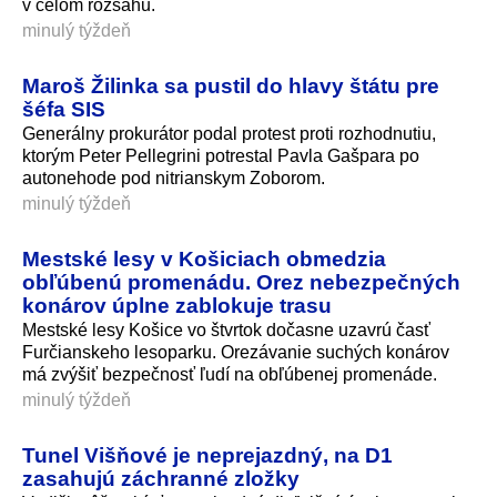
v celom rozsahu.
minulý týždeň
Maroš Žilinka sa pustil do hlavy štátu pre
šéfa SIS
Generálny prokurátor podal protest proti rozhodnutiu,
ktorým Peter Pellegrini potrestal Pavla Gašpara po
autonehode pod nitrianskym Zoborom.
minulý týždeň
Mestské lesy v Košiciach obmedzia
obľúbenú promenádu. Orez nebezpečných
konárov úplne zablokuje trasu
Mestské lesy Košice vo štvrtok dočasne uzavrú časť
Furčianskeho lesoparku. Orezávanie suchých konárov
má zvýšiť bezpečnosť ľudí na obľúbenej promenáde.
minulý týždeň
Tunel Višňové je neprejazdný, na D1
zasahujú záchranné zložky