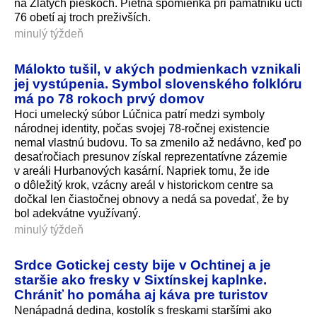
na Zlatých pieskoch. Pietna spomienka pri pamätníku uctí
76 obetí aj troch preživších.
minulý týždeň
Málokto tušil, v akých podmienkach vznikali
jej vystúpenia. Symbol slovenského folklóru
má po 78 rokoch prvý domov
Hoci umelecký súbor Lúčnica patrí medzi symboly
národnej identity, počas svojej 78-ročnej existencie
nemal vlastnú budovu. To sa zmenilo až nedávno, keď po
desaťročiach presunov získal reprezentatívne zázemie
v areáli Hurbanových kasární. Napriek tomu, že ide
o dôležitý krok, vzácny areál v historickom centre sa
dočkal len čiastočnej obnovy a nedá sa povedať, že by
bol adekvátne využívaný.
minulý týždeň
Srdce Gotickej cesty bije v Ochtinej a je
staršie ako fresky v Sixtínskej kaplnke.
Chrániť ho pomáha aj káva pre turistov
Nenápadná dedina, kostolík s freskami staršími ako