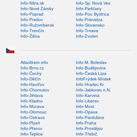
Info-Nitra.sk
Info-Sp. Nová Ves
Info-Nové Zámky
Info-Piešťany
Info-Poprad
Info-Pov. Bystrica
Info-Prešov
Info-Prievidza
Info-Ružomberok
Info-Slovensko
Info-Trenčín
Info-Trnava
Info-Žilina
Info-Zvolen
Atlasfirem.info
Info-M. Boleslav
Info-Brno.cz
Info-Budějovice
Info-Čechy
Info-Česká Lípa
Info-Děčín
InfoFrýdek-Místek
Info-Havířov
Info-Hradec Kr.
Info-Chomutov
Info-Jablonec n.N.
Info-Jihlava
Info-Karviná
Info-Kladno
Info-Liberec
Info-Morava
Info-Most
Info-Olomouc
Info-Opava
Info-Ostrava
Info-Pardubice
Info-Plzeň
Info-Praha
Info-Přerov
Info-Prostějov
Info-Teplice
Info-Třebíč