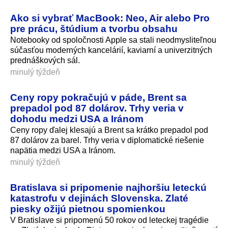
Ako si vybrať MacBook: Neo, Air alebo Pro
pre prácu, štúdium a tvorbu obsahu
Notebooky od spoločnosti Apple sa stali neodmysliteľnou
súčasťou moderných kancelárií, kaviarní a univerzitných
prednáškových sál.
minulý týždeň
Ceny ropy pokračujú v páde, Brent sa
prepadol pod 87 dolárov. Trhy veria v
dohodu medzi USA a Iránom
Ceny ropy ďalej klesajú a Brent sa krátko prepadol pod
87 dolárov za barel. Trhy veria v diplomatické riešenie
napätia medzi USA a Iránom.
minulý týždeň
Bratislava si pripomenie najhoršiu leteckú
katastrofu v dejinách Slovenska. Zlaté
piesky ožijú pietnou spomienkou
V Bratislave si pripomenú 50 rokov od leteckej tragédie