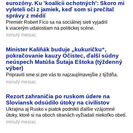
eurozóny. Ku 'koalícii ochotných': Skoro mi
vyleteli oči z jamiek, keď som si prečítal
správy z médií
Premiér Robert Fico sa na sociálnej sieti vyjadril
k viacerým udalostiam na politickej scéne.
minulý mesiac
Minister Kaliňák buduje „kukuričku“,
pokračovanie kauzy Očistec, ďalší súdny
neúspech Matúša Šutaja Eštoka (týždenný
výber)
Pripravili sme si pre vás to najzaujímavejšie z týždňa.
minulý mesiac
Rezort zahraničia po ruskom údere na
Sloviansk odsúdilo útoky na civilistov
Ukrajina aj Rusko v piatok podnikli ďalšie vzájomné
útoky, ktoré si na oboch stranách vyžiadali niekoľko obetí.
minulý mesiac