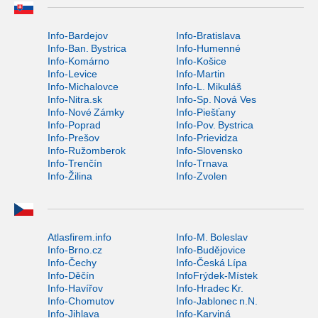
Info-Bardejov
Info-Bratislava
Info-Ban. Bystrica
Info-Humenné
Info-Komárno
Info-Košice
Info-Levice
Info-Martin
Info-Michalovce
Info-L. Mikuláš
Info-Nitra.sk
Info-Sp. Nová Ves
Info-Nové Zámky
Info-Piešťany
Info-Poprad
Info-Pov. Bystrica
Info-Prešov
Info-Prievidza
Info-Ružomberok
Info-Slovensko
Info-Trenčín
Info-Trnava
Info-Žilina
Info-Zvolen
Atlasfirem.info
Info-M. Boleslav
Info-Brno.cz
Info-Budějovice
Info-Čechy
Info-Česká Lípa
Info-Děčín
InfoFrýdek-Místek
Info-Havířov
Info-Hradec Kr.
Info-Chomutov
Info-Jablonec n.N.
Info-Jihlava
Info-Karviná