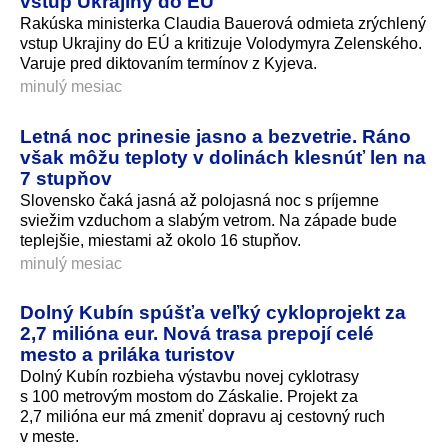
vstup Ukrajiny do EÚ
Rakúska ministerka Claudia Bauerová odmieta zrýchlený
vstup Ukrajiny do EÚ a kritizuje Volodymyra Zelenského.
Varuje pred diktovaním termínov z Kyjeva.
minulý mesiac
Letná noc prinesie jasno a bezvetrie. Ráno
však môžu teploty v dolinách klesnúť len na
7 stupňov
Slovensko čaká jasná až polojasná noc s príjemne
sviežim vzduchom a slabým vetrom. Na západe bude
teplejšie, miestami až okolo 16 stupňov.
minulý mesiac
Dolný Kubín spúšťa veľký cykloprojekt za
2,7 milióna eur. Nová trasa prepojí celé
mesto a priláka turistov
Dolný Kubín rozbieha výstavbu novej cyklotrasy
s 100 metrovým mostom do Záskalie. Projekt za
2,7 milióna eur má zmeniť dopravu aj cestovný ruch
v meste.