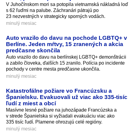
V Juhočínskom mori sa potopila vietnamská nákladná loď
s 62 ľuďmi na palube. Záchranári pátrajú po
23 nezvestných v strategicky sporných vodách.
minulý mesiac
Auto vrazilo do davu na pochode LGBTQ+ v
Berlíne. Jeden mŕtvy, 15 zranených a akcia
predčasne skončila
Auto vrazilo do davu na berlínskej LGBTQ+ demonštrácii
a zabilo človeka, ďalších 15 zranilo. Polícia po incidente
pochody v centre mesta predčasne ukončila.
minulý mesiac
Katastrofálne požiare vo Francúzsku a
Španielsku. Evakuovali už viac ako 335-tisíc
ľudí z miest a obcí
Masívne lesné požiare na juhozápade Francúzska a
v strede Španielska si vyžiadali evakuáciu viac ako
335 tisíc ľudí. Plamene ohrozujú celé regióny.
minulý mesiac