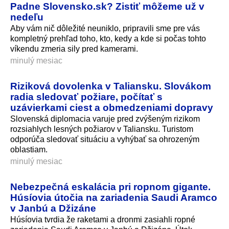
Padne Slovensko.sk? Zistiť môžeme už v
nedeľu
Aby vám nič dôležité neuniklo, pripravili sme pre vás
kompletný prehľad toho, kto, kedy a kde si počas tohto
víkendu zmeria sily pred kamerami.
minulý mesiac
Riziková dovolenka v Taliansku. Slovákom
radia sledovať požiare, počítať s
uzávierkami ciest a obmedzeniami dopravy
Slovenská diplomacia varuje pred zvýšeným rizikom
rozsiahlych lesných požiarov v Taliansku. Turistom
odporúča sledovať situáciu a vyhýbať sa ohrozeným
oblastiam.
minulý mesiac
Nebezpečná eskalácia pri ropnom gigante.
Húsíovia útočia na zariadenia Saudi Aramco
v Janbú a Džizáne
Húsíovia tvrdia že raketami a dronmi zasiahli ropné