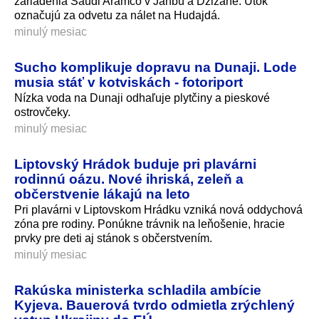
zariadenia Saudi Aramco v Janbú a Džizáne. Útok
označujú za odvetu za nálet na Hudajdá.
minulý mesiac
Sucho komplikuje dopravu na Dunaji. Lode
musia stáť v kotviskách - fotoriport
Nízka voda na Dunaji odhaľuje plytčiny a pieskové
ostrovčeky.
minulý mesiac
Liptovský Hrádok buduje pri plavárni
rodinnú oázu. Nové ihriská, zeleň a
občerstvenie lákajú na leto
Pri plavárni v Liptovskom Hrádku vzniká nová oddychová
zóna pre rodiny. Ponúkne trávnik na leňošenie, hracie
prvky pre deti aj stánok s občerstvením.
minulý mesiac
Rakúska ministerka schladila ambície
Kyjeva. Bauerová tvrdo odmietla zrýchlený