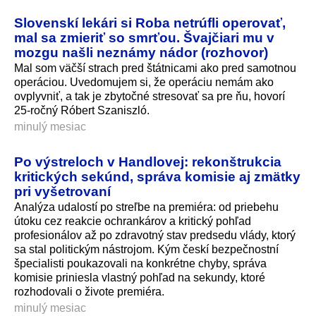
Slovenskí lekári si Roba netrúfli operovať,
mal sa zmieriť so smrťou. Švajčiari mu v
mozgu našli neznámy nádor (rozhovor)
Mal som väčší strach pred štátnicami ako pred samotnou
operáciou. Uvedomujem si, že operáciu nemám ako
ovplyvniť, a tak je zbytočné stresovať sa pre ňu, hovorí
25-ročný Róbert Szaniszló.
minulý mesiac
Po výstreloch v Handlovej: rekonštrukcia
kritických sekúnd, správa komisie aj zmätky
pri vyšetrovaní
Analýza udalostí po streľbe na premiéra: od priebehu
útoku cez reakcie ochrankárov a kritický pohľad
profesionálov až po zdravotný stav predsedu vlády, ktorý
sa stal politickým nástrojom. Kým českí bezpečnostní
špecialisti poukazovali na konkrétne chyby, správa
komisie priniesla vlastný pohľad na sekundy, ktoré
rozhodovali o živote premiéra.
minulý mesiac