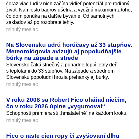
čoraz viac ľudí v nich začína vidieť potenciál pre rodinný
život. Namiesto bagrov ušetria a využijú maximum z toho,
čo dom ponúka na ďalšie bývanie. Od samotných
základov až po rozobraté tehly.
minulý mesiac
Na Slovensku udrú horúčavy až 33 stupňov.
Meteorológovia avizujú aj popoludňajšie
búrky na západe a strede
Slovensko čaká slnečný a poriadne teplý letný deň
s teplotami do 33 stupňov. Na západe a strednom
Slovensku popoludní hrozia prehánky aj búrky.
minulý mesiac
V roku 2008 sa Robert Fico oháňal niečim,
čo v roku 2026 úplne „vygumoval“
Schopnosti premiéra sú „hmatateľné“ na každom kroku.
minulý mesiac
Fico o raste cien ropy či zvyšovaní dlhu