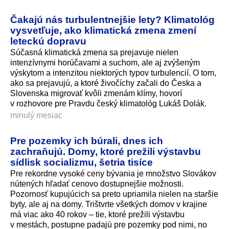
Čakajú nás turbulentnejšie lety? Klimatológ
vysvetľuje, ako klimatická zmena zmení
leteckú dopravu
Súčasná klimatická zmena sa prejavuje nielen
intenzívnymi horúčavami a suchom, ale aj zvýšeným
výskytom a intenzitou niektorých typov turbulencií. O tom,
ako sa prejavujú, a ktoré živočíchy začali do Česka a
Slovenska migrovať kvôli zmenám klímy, hovorí
v rozhovore pre Pravdu český klimatológ Lukáš Dolák.
minulý mesiac
Pre pozemky ich búrali, dnes ich
zachraňujú. Domy, ktoré prežili výstavbu
sídlisk socializmu, šetria tisíce
Pre rekordne vysoké ceny bývania je množstvo Slovákov
nútených hľadať cenovo dostupnejšie možnosti.
Pozornosť kupujúcich sa preto upriamila nielen na staršie
byty, ale aj na domy. Trištvrte všetkých domov v krajine
má viac ako 40 rokov – tie, ktoré prežili výstavbu
v mestách, postupne padajú pre pozemky pod nimi, no