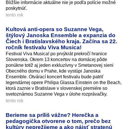
Bližšie informácie aktuálne nie je podľa polície možné
poskytnúť.
tento rok
Kultová anti-opera so Suzanne Vega,
štýlový Janoska Ensemble a expanzia do
Čiech i Bratislavského kraja. Začína sa 22.
ročník festivalu Viva Musica!
Festival Viva Musica! po prvýkrát prekročí hranice
Slovenska. Okrem 13 koncertov na domácej pôde
ponúkne totiž aj jeden exkluzívny v Smetanovej sieni
Obecného domu v Prahe, kde vystúpi Janoska
Ensemble. Otvárací koncert festivalu bude patriť
legendárnej opere Philipa Glassa Einstein on the Beach,
ktorá zaznie v Bratislave v slovenskej premiére so
svetoznámou Suzanne Vega v úlohe rozprávačky.
tento rok
Berieme sa príliš vážne? Herečka a
pedagogička otvorene o tom, prečo bez
kultúry neprežijeme a ako nájsť stratenú