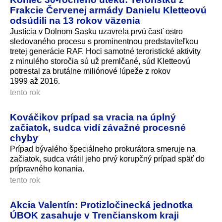
Frakcie Červenej armády Danielu Kletteovú
odsúdili na 13 rokov väzenia
Justícia v Dolnom Sasku uzavrela prvú časť ostro
sledovaného procesu s prominentnou predstaviteľkou
tretej generácie RAF. Hoci samotné teroristické aktivity
z minulého storočia sú už premlčané, súd Kletteovú
potrestal za brutálne miliónové lúpeže z rokov
1999 až 2016.
tento rok
Kováčikov prípad sa vracia na úplný
začiatok, sudca vidí závažné procesné
chyby
Prípad bývalého špeciálneho prokurátora smeruje na
začiatok, sudca vrátil jeho prvý korupčný prípad späť do
prípravného konania.
tento rok
Akcia Valentín: Protizločinecká jednotka
ÚBOK zasahuje v Trenčianskom kraji