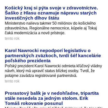
Košický kraj si pýta svoje v zdravotníctve.
Šaško z Hlasu oznamuje nápravu starých
investičných dlhov štátu
Ministerstvo nalieva takmer 50 miliónov do košického
zdravotníctva. Regionálne nemocnice, kúpele aj Tokaj
čaká modernizácia a nové prístroje.
tento rok
Karol Nawrocki nepodporí legislatívu o
partnerských zväzkoch, tvrdí šéf kancelárie
poľského prezidenta
Poľský prezident Karol Nawrocki odmieta kľúčový vládny
návrh, ktorý má upraviť status blízkej osoby. Tvrdí, že
potajme zavádza registrované partnerstvá.
tento rok
Prorastový balík je v nedohľadne, tripartita
stále nesedela za jedným stolom. Erik
Tomáš rokovanie posunul