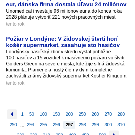
eur, dánska firma dostala úľavu 24 miliónov
Unomedical investuje 96 miliónov eur a do konca roka
2028 plánuje vytvoriť 221 nových pracovných miest.
tento rok
Požiar v Londýne: V židovskej štvrti horí
košér supermarket, zasahuje sto hasičov
Londýnsky hasičský zbor v stredu vyslal približne
100 hasičov a 15 vozidiel k masívnemu požiaru vo štvrti
Golders Green na severe mesta, kde žije silná židovská
komunita. Plamene a hustý čierny dym kompletne
zachvátili známy židovský supermarket Kosher Kingdom.
tento rok
1
50
100
150
200
250
260
270
280
290
294
295
296
297
298
299
300
310
…