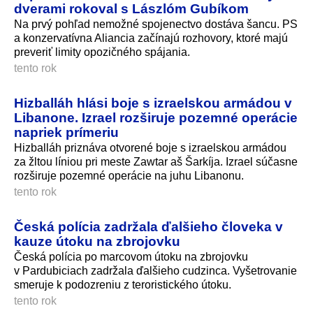
dverami rokoval s Lászlóm Gubíkom
Na prvý pohľad nemožné spojenectvo dostáva šancu. PS
a konzervatívna Aliancia začínajú rozhovory, ktoré majú
preveriť limity opozičného spájania.
tento rok
Hizballáh hlási boje s izraelskou armádou v
Libanone. Izrael rozširuje pozemné operácie
napriek prímeriu
Hizballáh priznáva otvorené boje s izraelskou armádou
za žltou líniou pri meste Zawtar aš Šarkíja. Izrael súčasne
rozširuje pozemné operácie na juhu Libanonu.
tento rok
Česká polícia zadržala ďalšieho človeka v
kauze útoku na zbrojovku
Česká polícia po marcovom útoku na zbrojovku
v Pardubiciach zadržala ďalšieho cudzinca. Vyšetrovanie
smeruje k podozreniu z teroristické­ho útoku.
tento rok