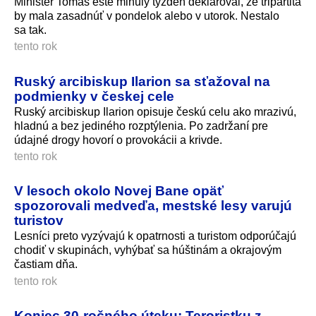
Minister Tomáš ešte minulý týždeň deklaroval, že tripartita
by mala zasadnúť v pondelok alebo v utorok. Nestalo
sa tak.
tento rok
Ruský arcibiskup Ilarion sa sťažoval na
podmienky v českej cele
Ruský arcibiskup Ilarion opisuje českú celu ako mrazivú,
hladnú a bez jediného rozptýlenia. Po zadržaní pre
údajné drogy hovorí o provokácii a krivde.
tento rok
V lesoch okolo Novej Bane opäť
spozorovali medveďa, mestské lesy varujú
turistov
Lesníci preto vyzývajú k opatrnosti a turistom odporúčajú
chodiť v skupinách, vyhýbať sa húštinám a okrajovým
častiam dňa.
tento rok
Koniec 30-ročného úteku: Teroristku z