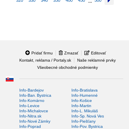
320
330
340
350
400
450
500
…
Pridať firmu
Zmazať
Editovať
Kontakt, reklama / Portaly.sk
Naše reklamné prvky
Všeobecné obchodné podmienky
Info-Bardejov
Info-Bratislava
Info-Ban. Bystrica
Info-Humenné
Info-Komárno
Info-Košice
Info-Levice
Info-Martin
Info-Michalovce
Info-L. Mikuláš
Info-Nitra.sk
Info-Sp. Nová Ves
Info-Nové Zámky
Info-Piešťany
Info-Poprad
Info-Pov. Bystrica