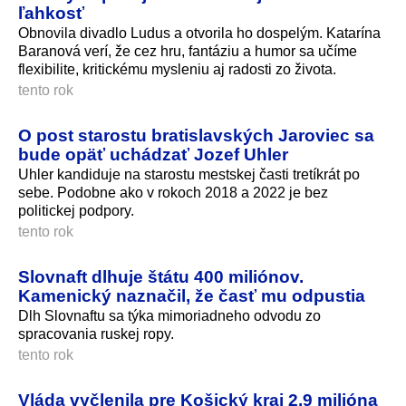
ľahkosť
Obnovila divadlo Ludus a otvorila ho dospelým. Katarína
Baranová verí, že cez hru, fantáziu a humor sa učíme
flexibilite, kritickému mysleniu aj radosti zo života.
tento rok
O post starostu bratislavských Jaroviec sa
bude opäť uchádzať Jozef Uhler
Uhler kandiduje na starostu mestskej časti tretíkrát po
sebe. Podobne ako v rokoch 2018 a 2022 je bez
politickej podpory.
tento rok
Slovnaft dlhuje štátu 400 miliónov.
Kamenický naznačil, že časť mu odpustia
Dlh Slovnaftu sa týka mimoriadneho odvodu zo
spracovania ruskej ropy.
tento rok
Vláda vyčlenila pre Košický kraj 2,9 milióna