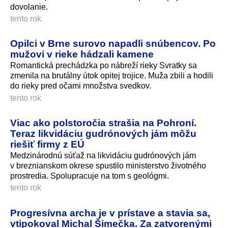
dovolanie.
tento rok
Opilci v Brne surovo napadli snúbencov. Po
mužovi v rieke hádzali kamene
Romantická prechádzka po nábreží rieky Svratky sa
zmenila na brutálny útok opitej trojice. Muža zbili a hodili
do rieky pred očami množstva svedkov.
tento rok
Viac ako polstoročia strašia na Pohroní.
Teraz likvidáciu gudrónových jám môžu
riešiť firmy z EÚ
Medzinárodnú súťaž na likvidáciu gudrónových jám
v breznianskom okrese spustilo ministerstvo životného
prostredia. Spolupracuje na tom s geológmi.
tento rok
Progresívna archa je v prístave a stavia sa,
vtipokoval Michal Šimečka. Za zatvorenými