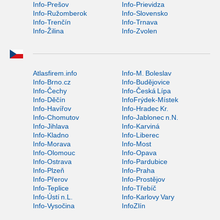
Info-Prešov
Info-Prievidza
Info-Ružomberok
Info-Slovensko
Info-Trenčín
Info-Trnava
Info-Žilina
Info-Zvolen
Atlasfirem.info
Info-M. Boleslav
Info-Brno.cz
Info-Budějovice
Info-Čechy
Info-Česká Lípa
Info-Děčín
InfoFrýdek-Místek
Info-Havířov
Info-Hradec Kr.
Info-Chomutov
Info-Jablonec n.N.
Info-Jihlava
Info-Karviná
Info-Kladno
Info-Liberec
Info-Morava
Info-Most
Info-Olomouc
Info-Opava
Info-Ostrava
Info-Pardubice
Info-Plzeň
Info-Praha
Info-Přerov
Info-Prostějov
Info-Teplice
Info-Třebíč
Info-Ústí n.L.
Info-Karlovy Vary
Info-Vysočina
InfoZlín